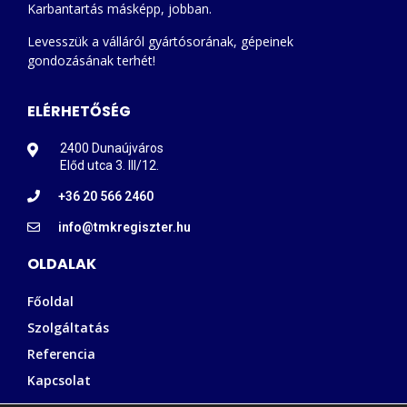
Karbantartás másképp, jobban.
Levesszük a válláról gyártósorának, gépeinek
gondozásának terhét!
ELÉRHETŐSÉG
2400 Dunaújváros
Előd utca 3. III/12.
+36 20 566 2460
info@tmkregiszter.hu
OLDALAK
Főoldal
Szolgáltatás
Referencia
Kapcsolat