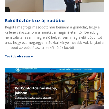
Beköltöztünk az új irodába
Régóta megfogalmazódott már bennem a gondolat, hogy el
kellene választanom a munkát a magánéletemtől. De eddig
nem találtam sem megfelelő helyet, sem megfelelő időpontot
arra, hogy ezt megtegyem. Sokkal kényelmesebb volt kinyitni a
laptopot az ebédlő asztalon két játék között
Tovább olvasom »