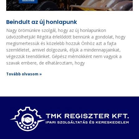
Beindult az új honlapunk
Nagy örömünkre szolgál, hogy az új honlapunkon
üdvözölhetjük! Régóta érlelődött bennünk a gondolat, hogy
megismertessük és közelebb hozzuk Önhöz azt a fajta
szemléletet, amivel dolgozunk, éljük a mindennapjainkat,
végezzük teendőinket. Gépész mérnökként nem vagyok a
szavak embere, de elhatároztam, hogy
Tovább olvasom »